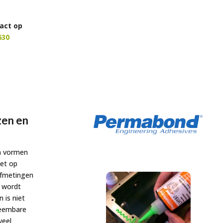
act op
630
zen en
n vormen
het op
afmetingen
n wordt
 is niet
neembare
veel