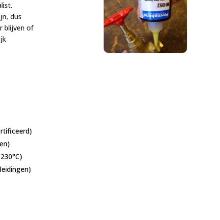
ist.
jn, dus
 blijven of
ijk
tificeerd)
en)
 230°C)
leidingen)