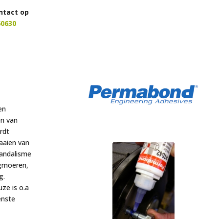
ntact op
60630
en
en van
rdt
aaien van
vandalisme
rgmoeren,
g.
ze is o.a
enste