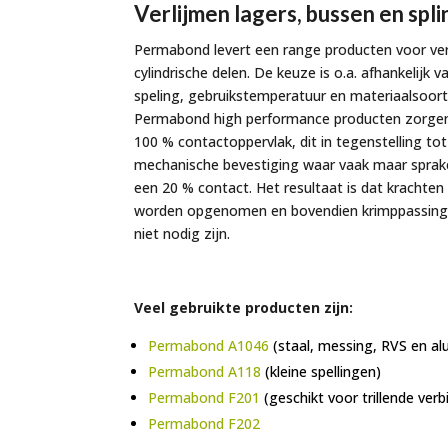
Verlijmen lagers, bussen en spli
Permabond levert een range producten voor ver
cylindrische delen. De keuze is o.a. afhankelijk v
speling, gebruikstemperatuur en materiaalsoort
Permabond high performance producten zorge
100 % contactoppervlak, dit in tegenstelling to
mechanische bevestiging waar vaak maar sprake
een 20 % contact. Het resultaat is dat krachten
worden opgenomen en bovendien krimppassing
niet nodig zijn.
Veel gebruikte producten zijn:
Permabond A1046
(staal, messing, RVS en a
Permabond A118
(kleine spellingen)
Permabond F201
(geschikt voor trillende ver
Permabond F202