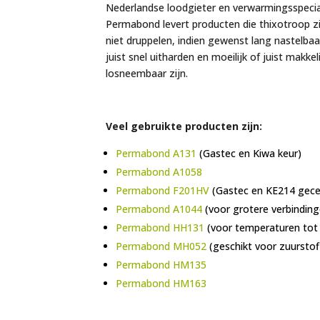
Nederlandse loodgieter en verwarmingsspecial
Permabond levert producten die thixotroop zi
niet druppelen, indien gewenst lang nastelbaar
juist snel uitharden en moeilijk of juist makkel
losneembaar zijn.
Veel gebruikte producten zijn:
Permabond A131
(Gastec en Kiwa keur)
Permabond A1058
Permabond F201HV
(Gastec en KE214 gecer
Permabond A1044
(voor grotere verbinding
Permabond HH131
(voor temperaturen tot
Permabond MH052
(geschikt voor zuurstof
Permabond HM135
Permabond HM163