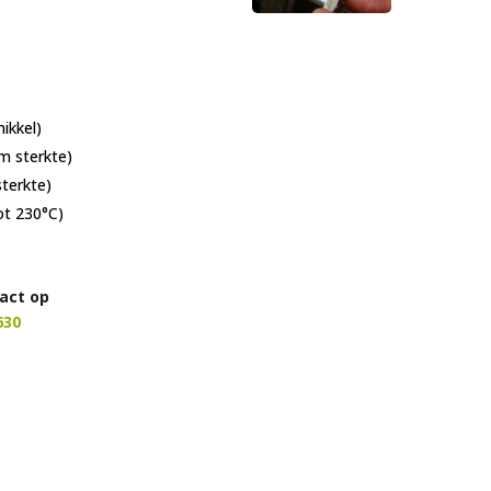
ikkel)
m sterkte)
sterkte)
ot 230°C)
act op
630