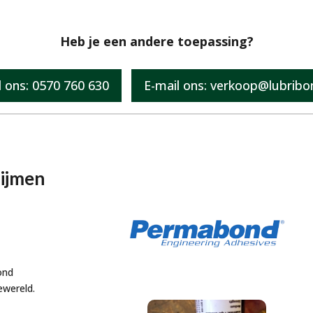
Heb je een andere toepassing?
l ons: 0570 760 630
E-mail ons: verkoop@lubribon
lijmen
ond
ewereld.