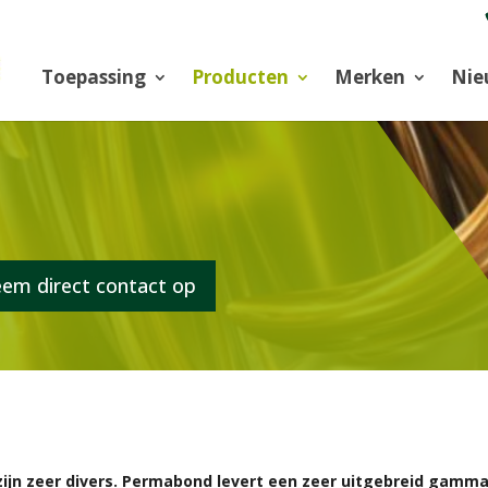
Toepassing
Producten
Merken
Nie
eem direct contact op
jn zeer divers. Permabond levert een zeer uitgebreid gamma, 