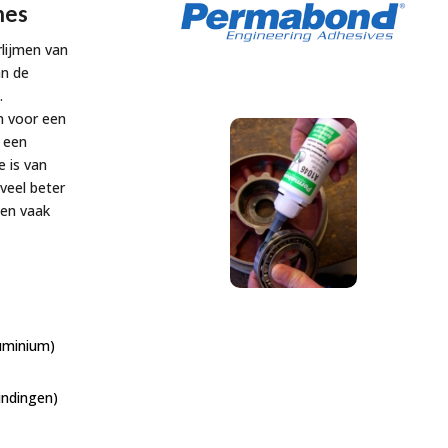
nes
lijmen van
an de
.
n voor een
t een
 is van
 veel beter
en vaak
luminium)
bindingen)