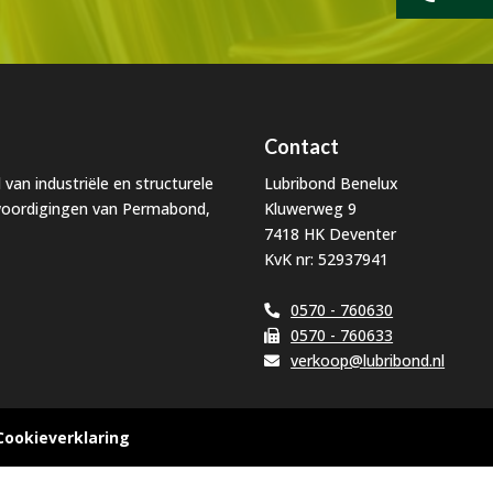
Contact
 van industriële en structurele
Lubribond Benelux
nwoordigingen van Permabond,
Kluwerweg 9
7418 HK Deventer
KvK nr: 52937941
0570 - 760630
0570 - 760633
verkoop@lubribond.nl
Cookieverklaring