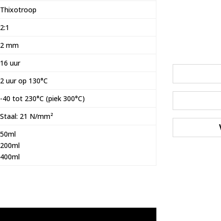
Thixotroop
2:1
2 mm
16 uur
2 uur op 130°C
-40 tot 230°C (piek 300°C)
Staal: 21 N/mm²
50ml
200ml
400ml