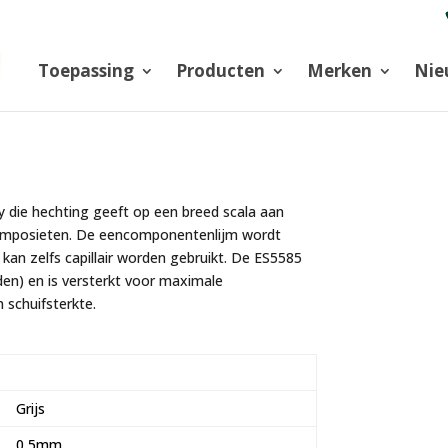
Toepassing
Producten
Merken
Nie
ie hechting geeft op een breed scala aan
composieten. De eencomponentenlijm wordt
 kan zelfs capillair worden gebruikt. De ES5585
den) en is versterkt voor maximale
 schuifsterkte.
Grijs
0,5mm