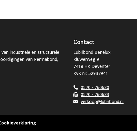
Contact
 van industriële en structurele
Lubribond Benelux
nwoordigingen van Permabond,
Kluwerweg 9
7418 HK Deventer
KvK nr: 52937941
0570 - 760630
0570 - 760633
verkoop@lubribond.nl
Cookieverklaring